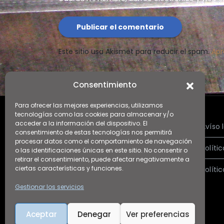
Este sitio usa Akismet para reducir el spam.
Apr
Consentimiento
Para ofrecer las mejores experiencias, utilizamos
tecnologías como las cookies para almacenar y/o
acceder a la información del dispositivo. El
Català
Avíso 
consentimiento de estas tecnologías nos permitirá
procesar datos como el comportamiento de navegación
Español
Políti
o las identificaciones únicas en este sitio. No consentir o
retirar el consentimiento, puede afectar negativamente a
ciertas características y funciones.
English
Políti
Gestionar los servicios
Aceptar
Denegar
Ver preferencias