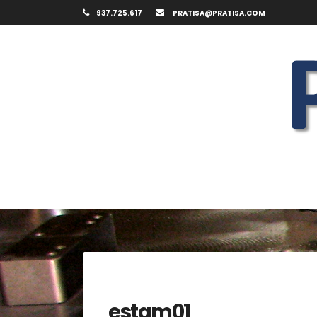
Saltar
937.725.617
PRATISA@PRATISA.COM
al
contenido
estam01