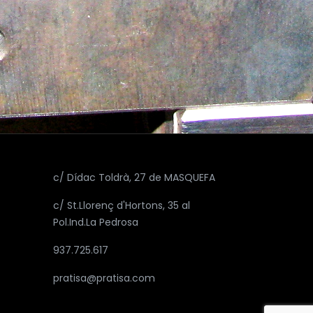
c/ Dídac Toldrà, 27 de MASQUEFA
c/ St.Llorenç d'Hortons, 35 al
Pol.Ind.La Pedrosa
937.725.617
pratisa@pratisa.com