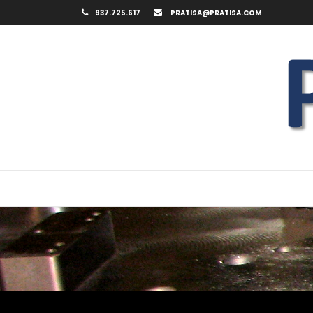
Saltar
937.725.617
PRATISA@PRATISA.COM
al
contenido