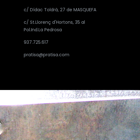
c/ Dídac Toldrà, 27 de MASQUEFA
c/ St.Llorenç d'Hortons, 35 al
Pol.Ind.La Pedrosa
937.725.617
pratisa@pratisa.com