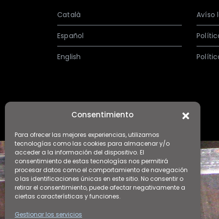
Català
Avíso 
Español
Políti
English
Políti
Consentimiento
Para ofrecer las mejores experiencias, utilizamos
tecnologías como las cookies para almacenar y/o
acceder a la información del dispositivo. El
consentimiento de estas tecnologías nos permitirá
procesar datos como el comportamiento de navegación
o las identificaciones únicas en este sitio. No consentir o
retirar el consentimiento, puede afectar negativamente a
ciertas características y funciones.
Gestionar los servicios