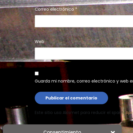
Correo electrónico
*
Web
Guarda mi nombre, correo electrónico y web e
Este sitio usa Akismet para reducir el spam.
Apr
Consentimiento