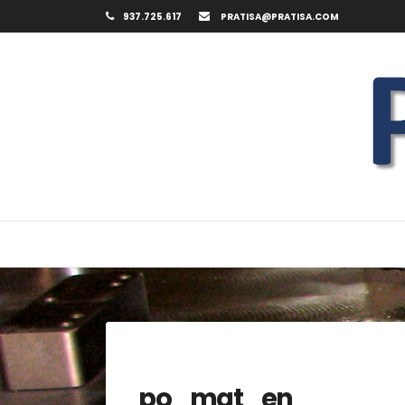
Saltar
937.725.617
PRATISA@PRATISA.COM
al
contenido
po_mat_en